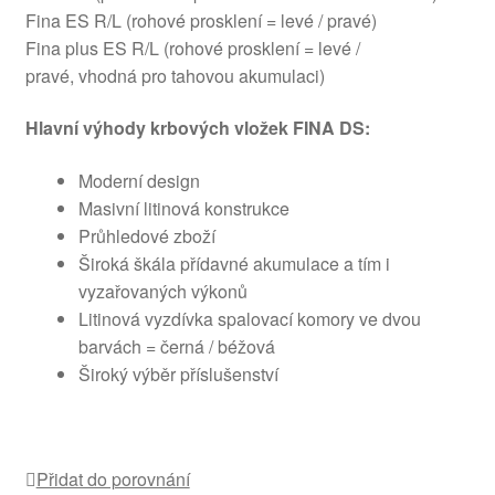
Fina ES R/L (rohové prosklení = levé / pravé)
Fina plus ES R/L (rohové prosklení = levé /
pravé, vhodná pro tahovou akumulaci)
Hlavní výhody krbových vložek FINA DS:
Moderní design
Masivní litinová konstrukce
Průhledové zboží
Široká škála přídavné akumulace a tím i
vyzařovaných výkonů
Litinová vyzdívka spalovací komory ve dvou
barvách = černá / béžová
Široký výběr příslušenství
Přidat do porovnání