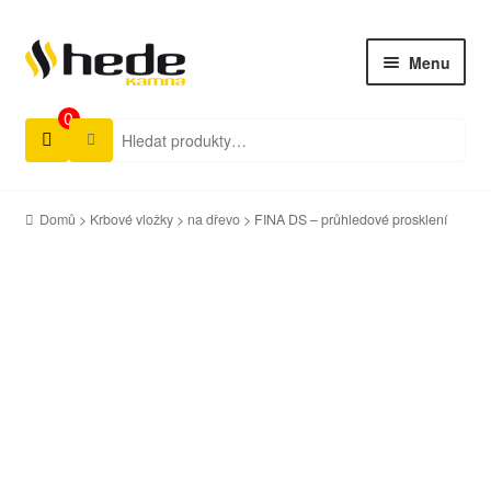
Menu
0
Hledat:
Úvod
Produkty
Domů
>
Krbové vložky
>
na dřevo
> FINA DS – průhledové prosklení
Ke stažení
Aktuality
Rady a tipy
Prodejci
Kontakty