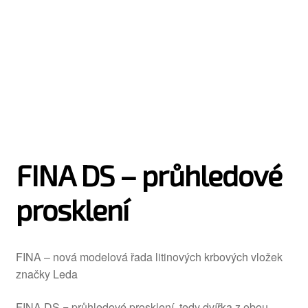
FINA DS – průhledové
prosklení
FINA – nová modelová řada litinových krbových vložek
značky Leda
FINA DS = průhledové prosklení, tedy dvířka z obou