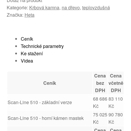
Dotaz na produkt
Kategorie:
Krbová kamna
,
na dřevo
,
teplovzdušná
Značka:
Heta
Ceník
Technické parametry
Ke stažení
Videa
Cena
Cena
Ceník
bez
včetně
DPH
DPH
68 686
83 110
Scan-Line 510 - základní verze
Kč
Kč
75 025
90 780
Scan-Line 510 - horní kámen mastek
Kč
Kč
Cena
Cena