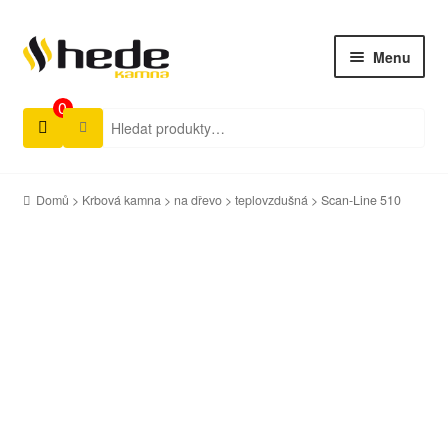
Menu
0
Hledat:
Úvod
Produkty
Domů
>
Krbová kamna
>
na dřevo
>
teplovzdušná
> Scan-Line 510
Ke stažení
Aktuality
Rady a tipy
Prodejci
Kontakty