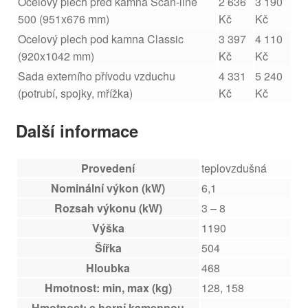
Ocelový plech před kamna Scan-line
2 636
3 190
500 (951x676 mm)
Kč
Kč
Ocelový plech pod kamna Classic
3 397
4 110
(920x1042 mm)
Kč
Kč
Sada externího přívodu vzduchu
4 331
5 240
(potrubí, spojky, mřížka)
Kč
Kč
Další informace
Provedení
teplovzdušná
Nominální výkon (kW)
6,1
Rozsah výkonu (kW)
3 – 8
Výška
1190
Šířka
504
Hloubka
468
Hmotnost: min, max (kg)
128, 158
Hmotnost: s horní kamennou