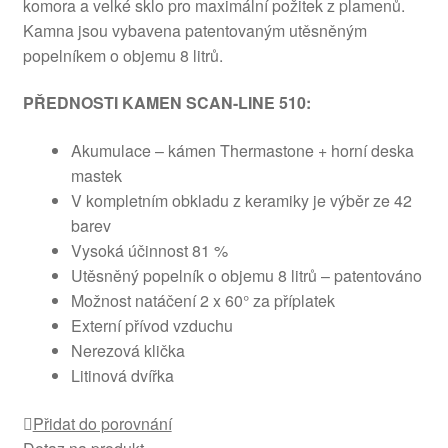
komora a velké sklo pro maximální požitek z plamenů.
Kamna jsou vybavena patentovaným utěsněným
popelníkem o objemu 8 litrů.
PŘEDNOSTI KAMEN SCAN-LINE 510:
Akumulace – kámen Thermastone + horní deska
mastek
V kompletním obkladu z keramiky je výběr ze 42
barev
Vysoká účinnost 81 %
Utěsněný popelník o objemu 8 litrů – patentováno
Možnost natáčení 2 x 60° za příplatek
Externí přívod vzduchu
Nerezová klička
Litinová dvířka
Přidat do porovnání