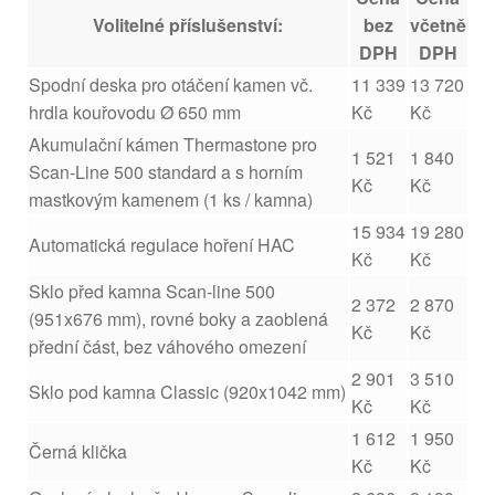
Volitelné příslušenství:
bez
včetně
DPH
DPH
Spodní deska pro otáčení kamen vč.
11 339
13 720
hrdla kouřovodu Ø 650 mm
Kč
Kč
Akumulační kámen Thermastone pro
1 521
1 840
Scan-Line 500 standard a s horním
Kč
Kč
mastkovým kamenem (1 ks / kamna)
15 934
19 280
Automatická regulace hoření HAC
Kč
Kč
Sklo před kamna Scan-line 500
2 372
2 870
(951x676 mm), rovné boky a zaoblená
Kč
Kč
přední část, bez váhového omezení
2 901
3 510
Sklo pod kamna Classic (920x1042 mm)
Kč
Kč
1 612
1 950
Černá klička
Kč
Kč