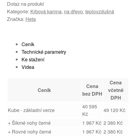
Dotaz na produkt
Kategorie:
Krbová kamna
,
na dřevo
,
teplovzdušná
Značka:
Heta
Ceník
Technické parametry
Ke stažení
Videa
Cena
Cena
Ceník
včetně
bez DPH
DPH
40 595
Kube - základní verze
49 120 Kč
Kč
+ Šikmé nohy černé
1 967 Kč
2 380 Kč
+ Rovné nohy černé
1 967 Kč
2 380 Kč