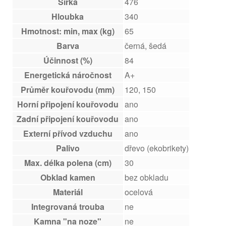
Šířka
476
Hloubka
340
Hmotnost: min, max (kg)
65
Barva
černá, šedá
Účinnost (%)
84
Energetická náročnost
A+
Průměr kouřovodu (mm)
120, 150
Horní připojení kouřovodu
ano
Zadní připojení kouřovodu
ano
Externí přívod vzduchu
ano
Palivo
dřevo (ekobrikety)
Max. délka polena (cm)
30
Obklad kamen
bez obkladu
Materiál
ocelová
Integrovaná trouba
ne
Kamna "na noze"
ne