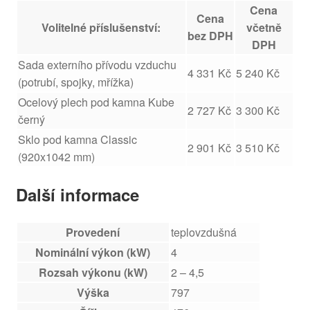
Cena
Cena
Volitelné příslušenství:
včetně
bez DPH
DPH
Sada externího přívodu vzduchu
4 331 Kč
5 240 Kč
(potrubí, spojky, mřížka)
Ocelový plech pod kamna Kube
2 727 Kč
3 300 Kč
černý
Sklo pod kamna Classic
2 901 Kč
3 510 Kč
(920x1042 mm)
Další informace
Provedení
teplovzdušná
Nominální výkon (kW)
4
Rozsah výkonu (kW)
2 – 4,5
Výška
797