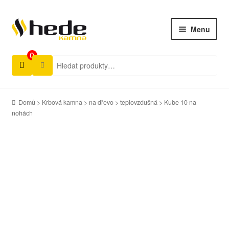
Menu
0
Hledat:
Úvod
Produkty
Domů
>
Krbová kamna
>
na dřevo
>
teplovzdušná
> Kube 10 na
Ke stažení
nohách
Aktuality
Rady a tipy
Prodejci
Kontakty