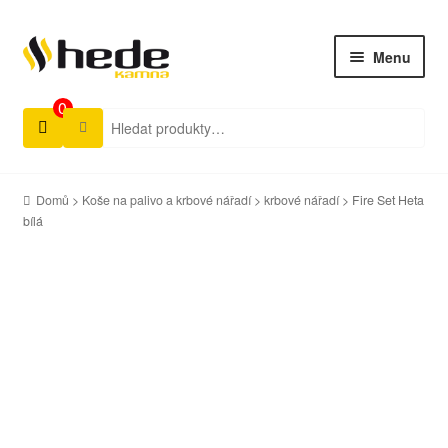
Menu
0
Hledat:
Úvod
Produkty
Domů
>
Koše na palivo a krbové nářadí
>
krbové nářadí
> Fire Set Heta
Ke stažení
bílá
Aktuality
Rady a tipy
Prodejci
Kontakty