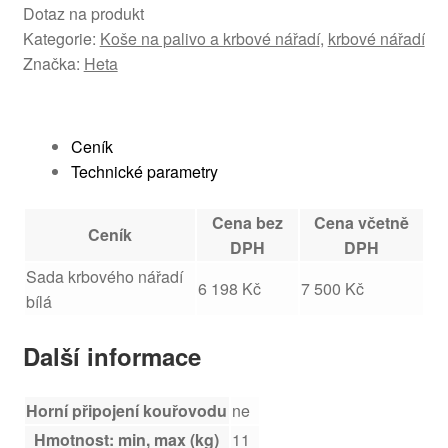
Dotaz na produkt
Kategorie:
Koše na palivo a krbové nářadí
,
krbové nářadí
Značka:
Heta
Ceník
Technické parametry
Cena bez
Cena včetně
Ceník
DPH
DPH
Sada krbového nářadí
6 198 Kč
7 500 Kč
bílá
Další informace
Horní připojení kouřovodu
ne
Hmotnost: min, max (kg)
11