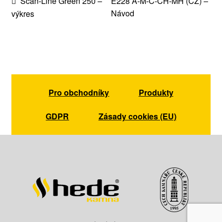
Navigace
Předchozí
Následující
Scan-Line Green 250 –
E228 A-M-C-CH-MH (CZ) –
příspěvek:
příspěvek:
Návod
výkres
pro
příspěvek
Pro obchodníky
Produkty
GDPR
Zásady cookies (EU)